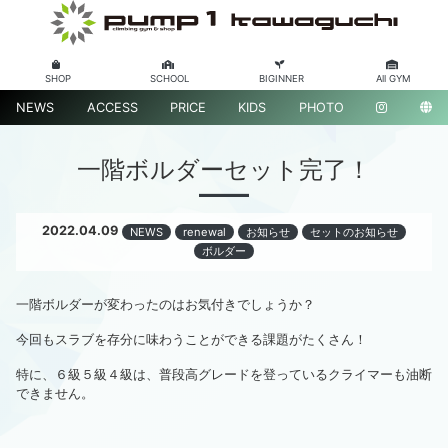
SHOP
SCHOOL
BIGINNER
All GYM
NEWS
ACCESS
PRICE
KIDS
PHOTO
一階ボルダーセット完了！
2022.04.09
NEWS
renewal
お知らせ
セットのお知らせ
ボルダー
一階ボルダーが変わったのはお気付きでしょうか？
今回もスラブを存分に味わうことができる課題がたくさん！
特に、６級５級４級は、普段高グレードを登っているクライマーも油断
できません。