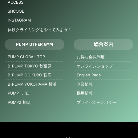
ACCESS
SHCOOL
INSTAGRAM
体験クライミングをやってみよう！
PUMP OTHER GYM
総合案内
PUMP GLOBAL TOP
お得な会員制度
B-PUMP TOKYO 秋葉原
オンラインショップ
B-PUMP OGIKUBO 荻窪
English Page
B-PUMP YOKOHAMA 横浜
企業情報
PUMP1 川口
採用情報
PUMP2 川崎
プライバシーポリシー