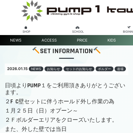
SHOP
SCHOOL
BIGINN
NEWS
ACCESS
PRICE
KIDS
SET INFORMATION
2026.01.15
NEWS
お知らせ
セットのお知らせ
ボルダー
道場
日頃よりPUMP１をご利用頂きありがとうござい
ます。
２F C壁セットに伴うホールド外し作業の為
１月２５日（日）オプーン～
２Ｆボルダーエリアをクローズいたします。
また、外した壁では当日