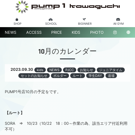
SHOP
SCHOOL
BIGINNER
All GYM
NEWS
ACCESS
PRICE
KIDS
PHOTO
10月のカレンダー
2023.09.30
kids
NEWS
PJCC
お知らせ
ジュニアタイム
セットのお知らせ
ボルダー
ルート
学生DAY
道場
PUMP1号店10月の予定をです。
【ルート】
SORA ⇒ 10/23（10/22 18：00～作業の為、該当エリア付近利用
不可）