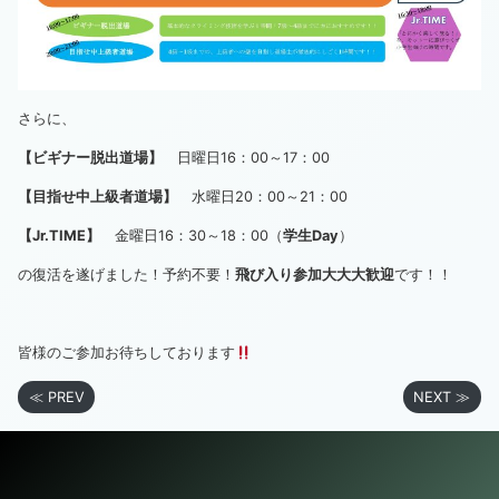
さらに、
【ビギナー脱出道場】
日曜日16：00～17：00
【目指せ中上級者道場】
水曜日20：00～21：00
【Jr.TIME】
金曜日16：30～18：00（
学生Day
）
の復活を遂げました！予約不要！
飛び入り参加大大大歓迎
です！！
皆様のご参加お待ちしております
≪ PREV
NEXT ≫