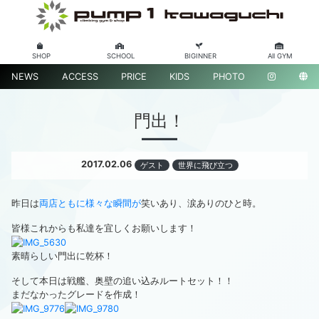
SHOP
SCHOOL
BIGINNER
All GYM
NEWS
ACCESS
PRICE
KIDS
PHOTO
門出！
2017.02.06
ゲスト
世界に飛び立つ
昨日は
両店ともに様々な瞬間が
笑いあり、涙ありのひと時。
皆様これからも私達を宜しくお願いします！
素晴らしい門出に乾杯！
そして本日は戦艦、奥壁の追い込みルートセット！！
まだなかったグレードを作成！