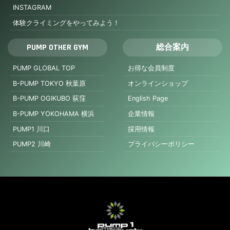
INSTAGRAM
体験クライミングをやってみよう！
PUMP OTHER GYM
総合案内
PUMP GLOBAL TOP
お得な会員制度
B-PUMP TOKYO 秋葉原
オンラインショップ
B-PUMP OGIKUBO 荻窪
English Page
B-PUMP YOKOHAMA 横浜
企業情報
PUMP1 川口
採用情報
PUMP2 川崎
プライバシーポリシー