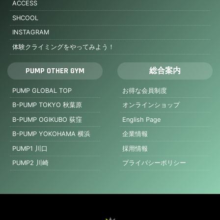
ACCESS
SHCOOL
INSTAGRAM
体験クライミングをやってみよう！
PUMP OTHER GYM
総合案内
PUMP GLOBAL TOP
お得な会員制度
B-PUMP TOKYO 秋葉原
オンラインショップ
B-PUMP OGIKUBO 荻窪
English Page
B-PUMP YOKOHAMA 横浜
企業情報
PUMP1 川口
採用情報
PUMP2 川崎
プライバシーポリシー