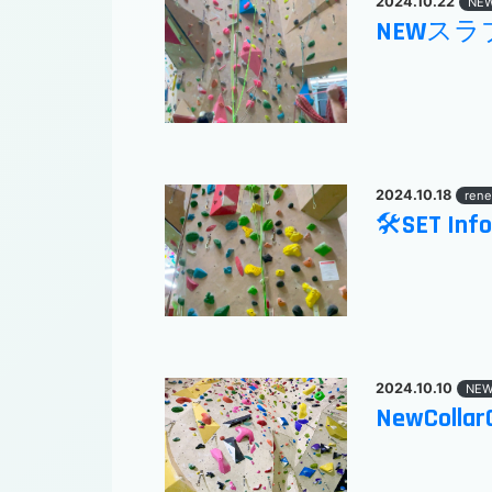
2024.10.22
NE
NEWスラ
2024.10.18
rene
🛠SET Inf
2024.10.10
NE
NewCollarG