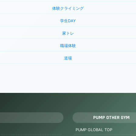
体験クライミング
学生DAY
家トレ
職場体験
道場
I
PUMP OTHER GYM
PUMP GLOBAL TOP