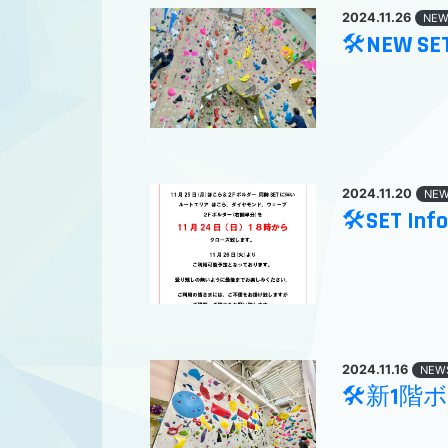
2024.11.26
NEW
🛠NEW SE
2024.11.20
NE
🛠SET Inf
2024.11.16
NEW
🛠新1階