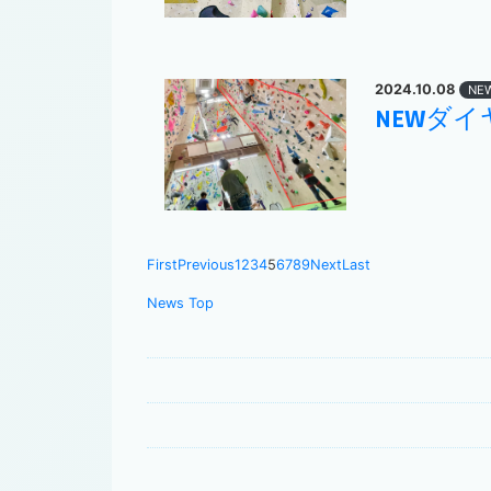
2024.10.08
NE
NEWダイ
First
Previous
1
2
3
4
5
6
7
8
9
Next
Last
News Top