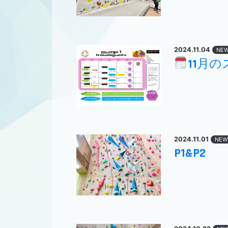
2024.11.04
NE
11月
2024.11.01
NEW
P1&P2