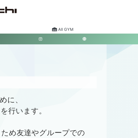
All GYM
ために、
トを行います。
もあるため友達やグループでの