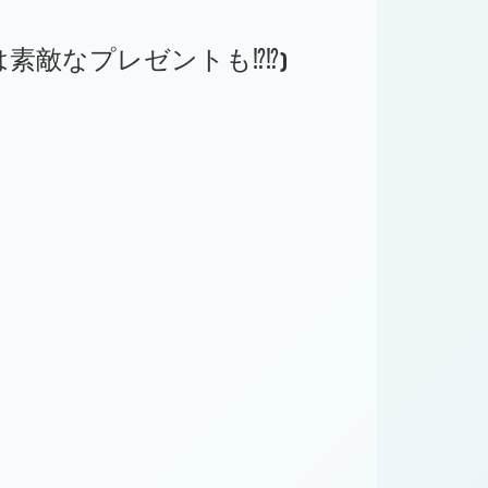
素敵なプレゼントも⁉⁉)