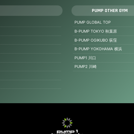
I
PUMP OTHER GYM
PUMP GLOBAL TOP
B-PUMP TOKYO 秋葉原
B-PUMP OGIKUBO 荻窪
B-PUMP YOKOHAMA 横浜
PUMP1 川口
PUMP2 川崎