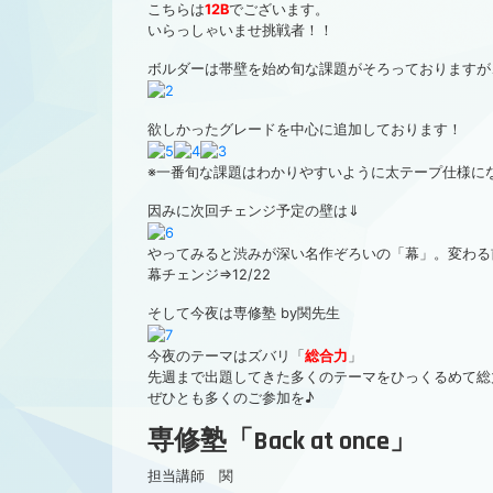
こちらは
12B
でございます。
いらっしゃいませ挑戦者！！
ボルダーは帯壁を始め旬な課題がそろっておりますが
欲しかったグレードを中心に追加しております！
※一番旬な課題はわかりやすいように太テープ仕様に
因みに次回チェンジ予定の壁は⇓
やってみると渋みが深い名作ぞろいの「幕」。変わる
幕チェンジ⇒12/22
そして今夜は専修塾 by関先生
今夜のテーマはズバリ「
総合力
」
先週まで出題してきた多くのテーマをひっくるめて総
ぜひとも多くのご参加を♪
専修塾「Back at once」
担当講師 関