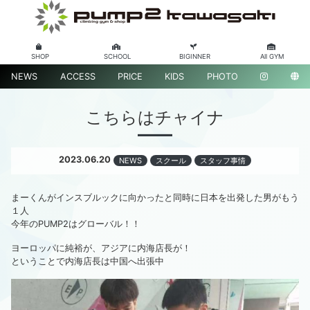
SHOP
SCHOOL
BIGINNER
All GYM
NEWS
ACCESS
PRICE
KIDS
PHOTO
こちらはチャイナ
2023.06.20
NEWS
スクール
スタッフ事情
まーくんがインスブルックに向かったと同時に日本を出発した男がもう
１人
今年のPUMP2はグローバル！！
ヨーロッパに純裕が、アジアに内海店長が！
ということで内海店長は中国へ出張中