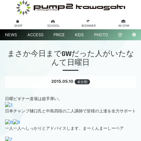
SHOP
SCHOOL
BIGINNER
All GYM
NEWS
ACCESS
PRICE
KIDS
PHOTO
まさか今日までGWだった人がいたな
んて日曜日
2015.05.10
未分類
日曜ビギナー道場は超手厚い。
日本チャンプ樋口氏と中島四段の二人講師で皆様の上達を全力サポート
一人一人へしっかりとアドバイスします、まーくんまーしーペア