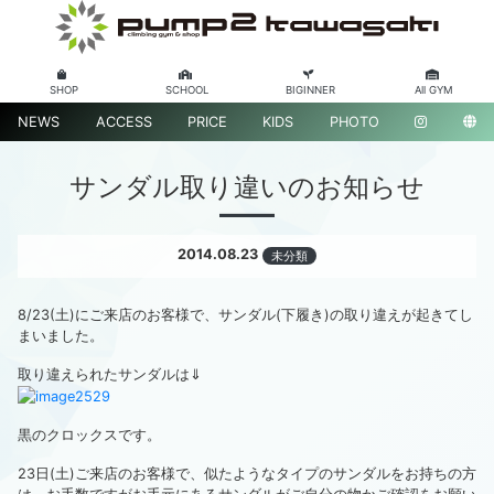
SHOP
SCHOOL
BIGINNER
All GYM
NEWS
ACCESS
PRICE
KIDS
PHOTO
サンダル取り違いのお知らせ
2014.08.23
未分類
8/23(土)にご来店のお客様で、サンダル(下履き)の取り違えが起きてし
まいました。
取り違えられたサンダルは⇓
黒のクロックスです。
23日(土)ご来店のお客様で、似たようなタイプのサンダルをお持ちの方