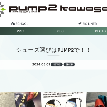
SCHOOL
BIGINNER
PRICE
KIDS
PHOTO
シューズ選びはPUMP2で！！
2024.05.01
NEWS
SHOP