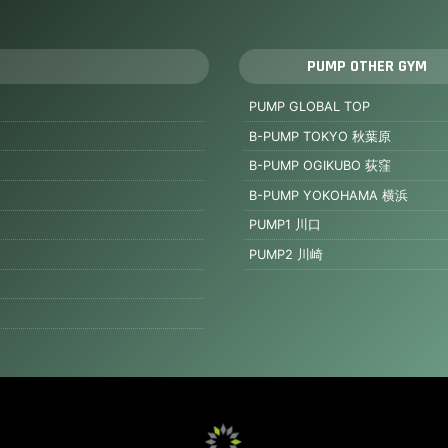
PUMP OTHER GYM
PUMP GLOBAL TOP
B-PUMP TOKYO 秋葉原
B-PUMP OGIKUBO 荻窪
B-PUMP YOKOHAMA 横浜
PUMP1 川口
PUMP2 川崎