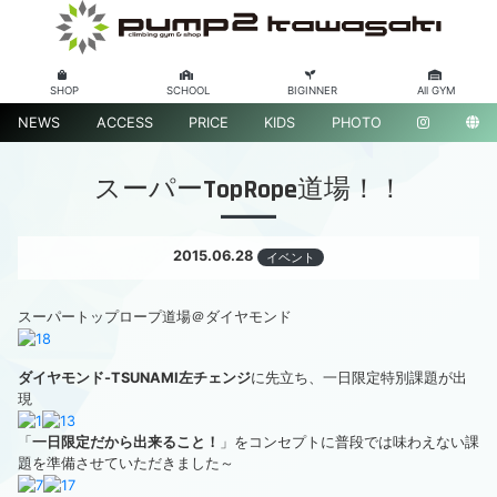
SHOP
SCHOOL
BIGINNER
All GYM
NEWS
ACCESS
PRICE
KIDS
PHOTO
スーパーTopRope道場！！
2015.06.28
イベント
スーパートップロープ道場＠ダイヤモンド
ダイヤモンド-TSUNAMI左チェンジ
に先立ち、一日限定特別課題が出
現
「
一日限定だから出来ること！
」をコンセプトに普段では味わえない課
題を準備させていただきました～