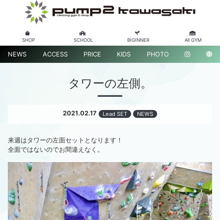
SHOP
SCHOOL
BIGINNER
All GYM
NEWS
ACCESS
PRICE
KIDS
PHOTO
タワーの左側。
2021.02.17
Lead SET
NEWS
来週はタワーの左面セットとなります！
全面ではないのでお間違えなく。