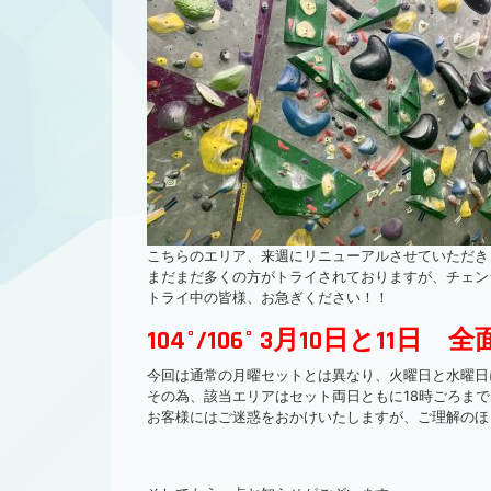
こちらのエリア、来週にリニューアルさせていただき
まだまだ多くの方がトライされておりますが、チェン
トライ中の皆様、お急ぎください！！
104°/106° 3月10日と11日 全
今回は通常の月曜セットとは異なり、火曜日と水曜日
その為、該当エリアはセット両日ともに18時ごろま
お客様にはご迷惑をおかけいたしますが、ご理解のほ