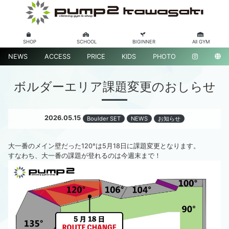
SHOP
SCHOOL
BIGINNER
All GYM
NEWS
ACCESS
PRICE
KIDS
PHOTO
ボルダーエリア課題変更のおしらせ
2026.05.15
Boulder SET
NEWS
お知らせ
大一番のメイン壁だった120°は5月18日に課題変更となります。
すなわち、大一番の課題が登れるのは今週末まで！