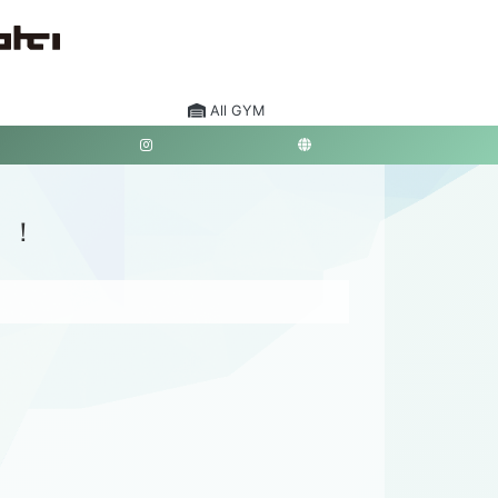
All GYM
！！