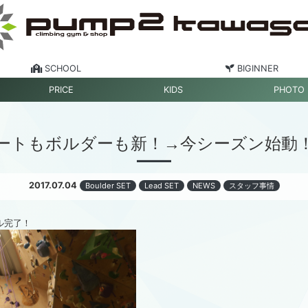
SCHOOL
BIGINNER
PRICE
KIDS
PHOTO
ートもボルダーも新！→今シーズン始動
2017.07.04
Boulder SET
Lead SET
NEWS
スタッフ事情
ル完了！