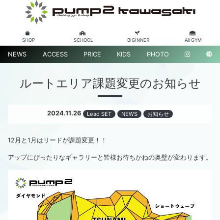
SHOP
SCHOOL
BIGINNER
All GYM
NEWS
ACCESS
PRICE
KIDS
PHOTO
ルートエリア課題変更のお知らせ
2024.11.26
Lead SET
NEWS
お知らせ
12月と1月はリードが課題変更！！
アップにぴったりなギャラリーと皆様お待ちかねの奥壁が変わります。