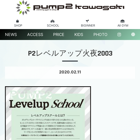
SHOP
SCHOOL
BIGINNER
All GYM
NEWS
ACCESS
PRICE
KIDS
PHOTO
P2レベルアップ火夜2003
2020.02.11