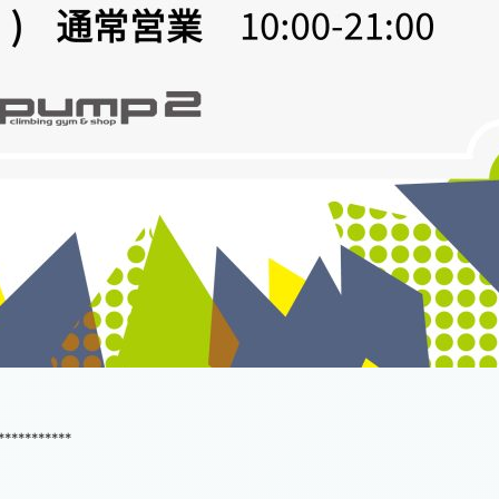
***********
！