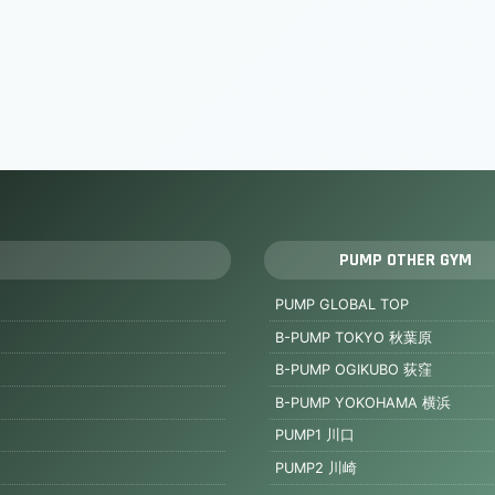
PUMP OTHER GYM
PUMP GLOBAL TOP
B-PUMP TOKYO 秋葉原
B-PUMP OGIKUBO 荻窪
B-PUMP YOKOHAMA 横浜
PUMP1 川口
PUMP2 川崎