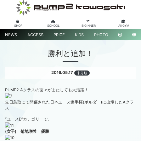
SHOP
SCHOOL
BIGINNER
All GYM
NEWS
ACCESS
PRICE
KIDS
PHOTO
勝利と追加！
2016.05.17
未分類
PUMP2 Aクラスの面々がまたしても大活躍！
先日鳥取にて開催された日本ユース選手権(ボルダー)に出場したAクラ
ス
“ユースB”カテゴリーで、
(女子) 菊地咲希 優勝