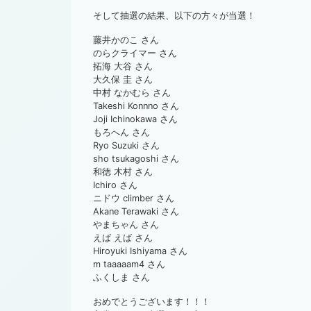
そして抽選の結果、以下の方々が当選！
藤井かのこ さん
のらクライマー さん
拓海 大谷 さん
大久保 圭 さん
中村 なかむら さん
Takeshi Konnno さん
Joji Ichinokawa さん
もろへん さん
Ryo Suzuki さん
sho tsukagoshi さん
和徳 木村 さん
Ichiro さん
ニドウ climber さん
Akane Terawaki さん
やまちゃん さん
えば えば さん
Hiroyuki Ishiyama さん
m taaaaam4 さん
ふくしま さん
おめでとうございます！！！