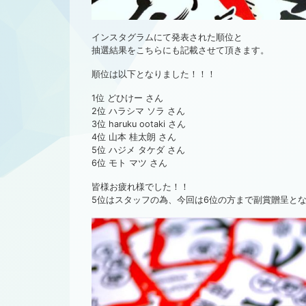
インスタグラムにて発表された順位と
抽選結果をこちらにも記載させて頂きます。
順位は以下となりました！！！
1位 どひけー さん
2位 ハラシマ ソラ さん
3位 haruku ootaki さん
4位 山本 桂太朗 さん
5位 ハジメ タケダ さん
6位 モト マツ さん
皆様お疲れ様でした！！
5位はスタッフの為、今回は6位の方まで副賞贈呈と