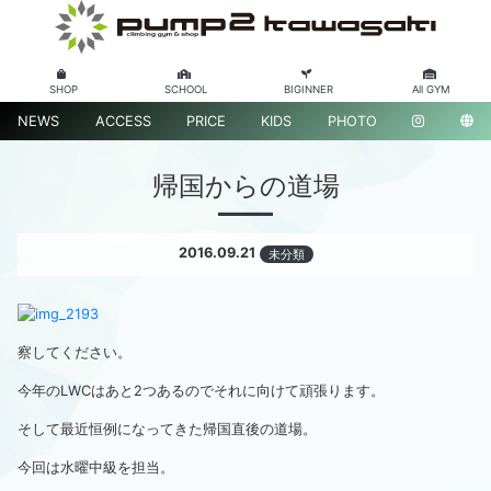
SHOP
SCHOOL
BIGINNER
All GYM
NEWS
ACCESS
PRICE
KIDS
PHOTO
帰国からの道場
2016.09.21
未分類
察してください。
今年のLWCはあと2つあるのでそれに向けて頑張ります。
そして最近恒例になってきた帰国直後の道場。
今回は水曜中級を担当。