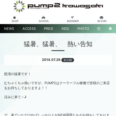
SHOP
SCHOOL
BIGINNER
All GYM
NEWS
ACCESS
PRICE
KIDS
PHOTO
猛暑、猛暑、 熱い告知
2014.07.26
未分類
怒濤の猛暑です！
むちゃくちゃ熱いですが、PUMP2はクーラーフル稼働で皆様のご来店
をお待ちしておりますよ！！
涼みに来て～♪
で、来ていただければしっかりとおNEW課題たちがお待ちしておりま