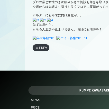
プロの業と女性のきめ細やかさで施設も輝きを取り戻
今週からは先週より気持ち良くフロアに寝転がってオ
ボルダーにも年末に向け変化が。。
先ずは扇から。
もちろん追加や止まりません。明日にも期待を！
≪ PREV
PUMP2 KAWASAKI
NEWS
PRICE