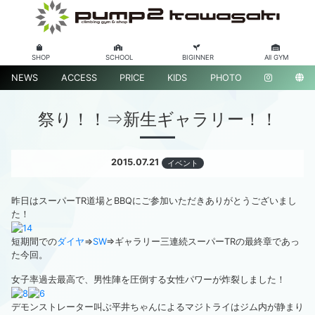
SHOP
SCHOOL
BIGINNER
All GYM
NEWS
ACCESS
PRICE
KIDS
PHOTO
祭り！！⇒新生ギャラリー！！
2015.07.21
イベント
昨日はスーパーTR道場とBBQにご参加いただきありがとうございまし
た！
短期間での
ダイヤ
⇒
SW
⇒ギャラリー三連続スーパーTRの最終章であっ
た今回。
女子率過去最高で、男性陣を圧倒する女性パワーが炸裂しました！
デモンストレーター叫ぶ平井ちゃんによるマジトライはジム内が静まり