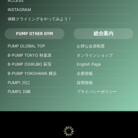
ACCESS
INSTAGRAM
体験クライミングをやってみよう！
PUMP OTHER GYM
総合案内
PUMP GLOBAL TOP
お得な会員制度
B-PUMP TOKYO 秋葉原
オンラインショップ
B-PUMP OGIKUBO 荻窪
English Page
B-PUMP YOKOHAMA 横浜
企業情報
PUMP1 川口
採用情報
PUMP2 川崎
プライバシーポリシー