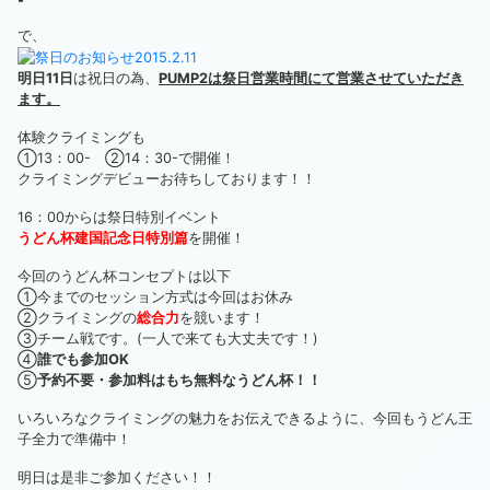
で、
明日11日
は祝日の為、
PUMP2は祭日営業時間にて営業させていただき
ます。
体験クライミングも
①13：00- ②14：30-で開催！
クライミングデビューお待ちしております！！
16：00からは祭日特別イベント
うどん杯建国記念日特別篇
を開催！
今回のうどん杯コンセプトは以下
①今までのセッション方式は今回はお休み
②クライミングの
総合力
を競います！
③チーム戦です。(一人で来ても大丈夫です！)
④
誰でも参加OK
⑤
予約不要・参加料はもち無料なうどん杯！！
いろいろなクライミングの魅力をお伝えできるように、今回もうどん王
子全力で準備中！
明日は是非ご参加ください！！