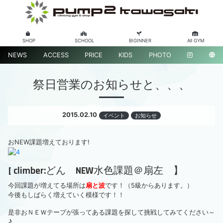
SHOP
SCHOOL
BIGINNER
All GYM
NEWS
ACCESS
PRICE
KIDS
PHOTO
祭日営業のお知らせと、、、
2015.02.10
イベント
お知らせ
おNEW課題増えております!
[ climber:どん NEW水色課題＠扇左 】
今回課題が増えてる場所は
扇と波
です！（5級からあります。）
今後もしばらく増えていく模様です！！
是非おＮＥＷテープが張ってある課題を探して挑戦してみてください～
♪