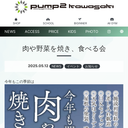
SHOP
SCHOOL
BIGINNER
All GYM
NEWS
ACCESS
PRICE
KIDS
PHOTO
肉や野菜を焼き、食べる会
2025.05.12
NEWS
イベント
お知らせ
今年もこの季節は