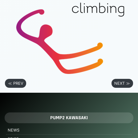
≪ PREV
NEXT ≫
PUMP2 KAWASAKI
NEWS