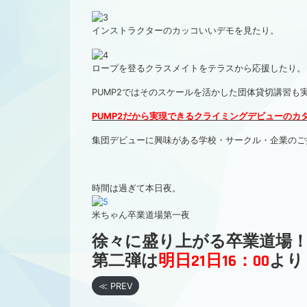
インストラクターのカッコいいデモを見たり。
ロープを登るクラスメイトをテラスから応援したり。
PUMP2ではそのスケールを活かした団体貸切講習も
PUMP2だから実現できるクライミングデビューのカ
集団デビューに興味がある学校・サークル・企業のご担当者
時間は過ぎて本日夜。
米ちゃん卒業道場第一夜
徐々に盛り上がる卒業道場
第二弾は
明日21日16：00
より
≪ PREV