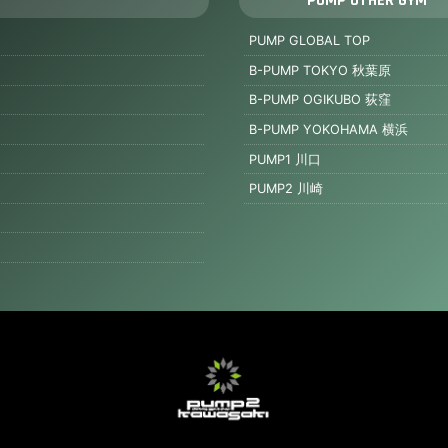
PUMP OTHER GYM
PUMP GLOBAL TOP
B-PUMP TOKYO 秋葉原
B-PUMP OGIKUBO 荻窪
B-PUMP YOKOHAMA 横浜
PUMP1 川口
PUMP2 川崎