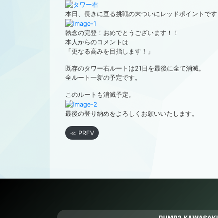
本日、長きに亘る挑戦の末ついにレッドポイントです
執念の完登！おめでとうございます！！
本人からのコメントは
「更なる高みを目指します！」
既存のタワー右ルートは21日を最後に全て消滅。
全ルート一新の予定です。
このルートも消滅予定。
最後の登り納めをよろしくお願いいたします。
≪ PREV