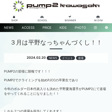
SHOP
SCHOOL
BIGINNER
All GYM
NEWS
ACCESS
PRICE
KIDS
PHOTO
３月は平野なっちゃんづくし！！
2024.02.20
NEWS
イベント
道場
PUMP2の皆様に朗報です！！！
PUMP2でクライミングを始めPJCCの卒業生であり
今年のボルダー日本代表入りも決めた平野夏海選手がPUMP2にて道場
をやってくれることになりました！！
しかも２つの道場を担当してくれます！