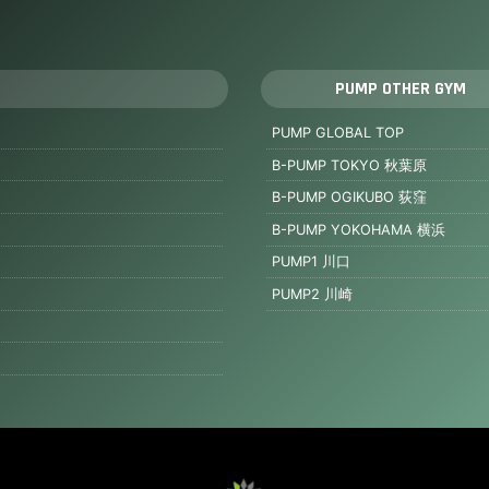
PUMP OTHER GYM
PUMP GLOBAL TOP
B-PUMP TOKYO 秋葉原
B-PUMP OGIKUBO 荻窪
B-PUMP YOKOHAMA 横浜
PUMP1 川口
PUMP2 川崎