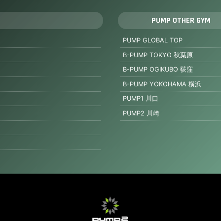
PUMP OTHER GYM
PUMP GLOBAL TOP
B-PUMP TOKYO 秋葉原
B-PUMP OGIKUBO 荻窪
B-PUMP YOKOHAMA 横浜
PUMP1 川口
PUMP2 川崎