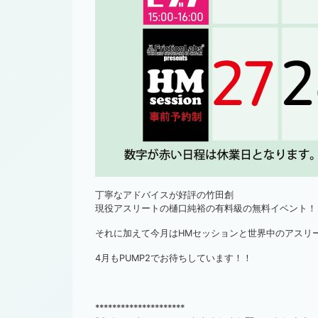
丁寧なアドバイスが好評の竹田創
現役アスリートの樋口純裕の有料級の無料イベント！
それに加えて今月はHMセッションと世界中のアスリ
4月もPUMP2でお待ちしています！！
*********************