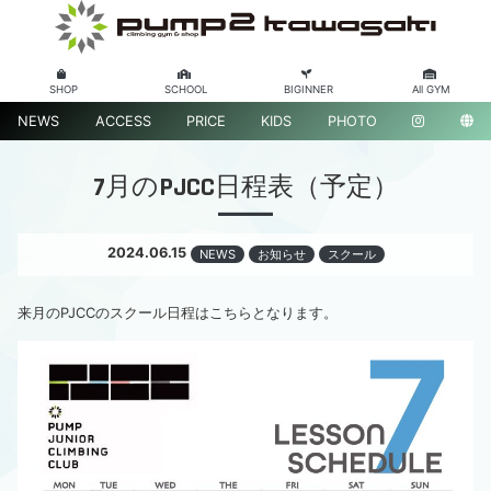
SHOP
SCHOOL
BIGINNER
All GYM
NEWS
ACCESS
PRICE
KIDS
PHOTO
7月のPJCC日程表（予定）
2024.06.15
NEWS
お知らせ
スクール
来月のPJCCのスクール日程はこちらとなります。