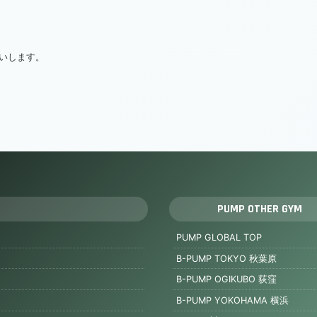
いします。
PUMP OTHER GYM
PUMP GLOBAL TOP
B-PUMP TOKYO 秋葉原
B-PUMP OGIKUBO 荻窪
B-PUMP YOKOHAMA 横浜