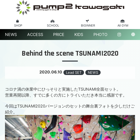
SHOP
SCHOOL
BIGINNER
All GYM
NEWS
ACCESS
PRICE
KIDS
PHOTO
Behind the scene TSUNAMI2020
2020.06.10
Lead SET
NEWS
コロナ渦の休業中にひっそりと実施したTSUNAMI全面セット。
営業再開以降、すでに多くの方にトライいただき本当に感謝です。
今回はTSUNAMI2020バージョンのセットの舞台裏フォトを少しだけご
紹介。