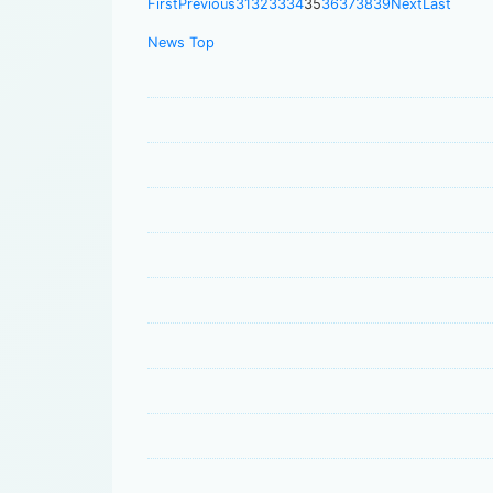
First
Previous
31
32
33
34
35
36
37
38
39
Next
Last
News Top