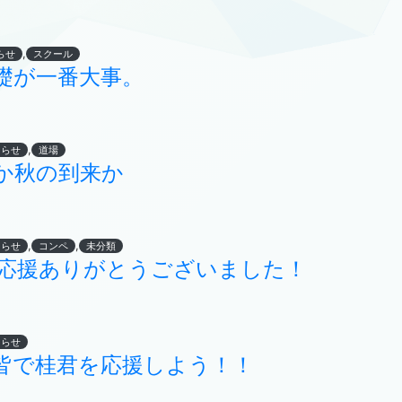
,
らせ
スクール
礎が一番大事。
,
知らせ
道場
か秋の到来か
,
,
知らせ
コンペ
未分類
 応援ありがとうございました！
知らせ
皆で桂君を応援しよう！！