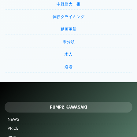
中野島大一番
体験クライミング
動画更新
未分類
求人
道場
PUMP2 KAWASAKI
NEWS
PRICE