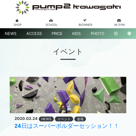
SHOP
SCHOOL
BIGINNER
All GYM
NEWS
ACCESS
PRICE
KIDS
PHOTO
イベント
2020.02.24
,
,
NEWS
イベント
道場
24日はスーパーボルダーセッション！！