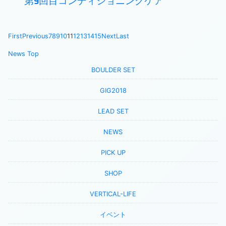
第9回目コンディショニングケア
First
Previous
7
8
9
10
11
12
13
14
15
Next
Last
News Top
BOULDER SET
GIG2018
LEAD SET
NEWS
PICK UP
SHOP
VERTICAL-LIFE
イベント