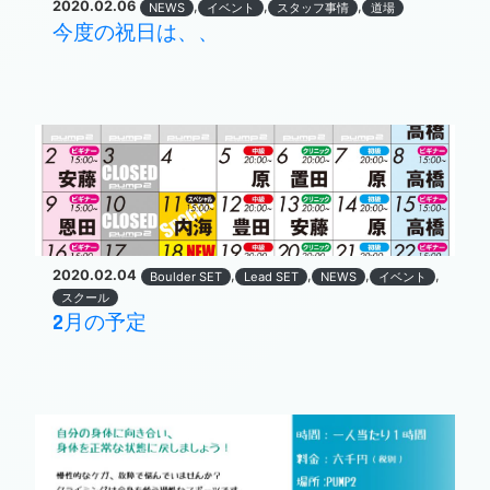
2020.02.06
,
,
,
NEWS
イベント
スタッフ事情
道場
今度の祝日は、、
2020.02.04
,
,
,
,
Boulder SET
Lead SET
NEWS
イベント
スクール
2月の予定