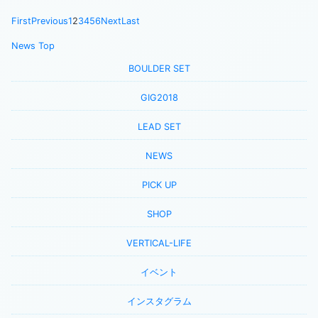
First
Previous
1
2
3
4
5
6
Next
Last
News Top
BOULDER SET
GIG2018
LEAD SET
NEWS
PICK UP
SHOP
VERTICAL-LIFE
イベント
インスタグラム