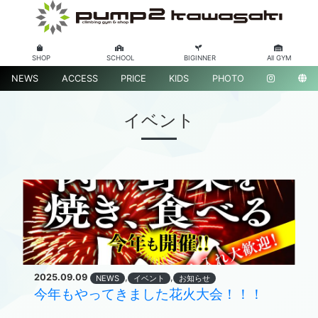
SHOP
SCHOOL
BIGINNER
All GYM
NEWS
ACCESS
PRICE
KIDS
PHOTO
イベント
2025.09.09
,
,
NEWS
イベント
お知らせ
今年もやってきました花火大会！！！