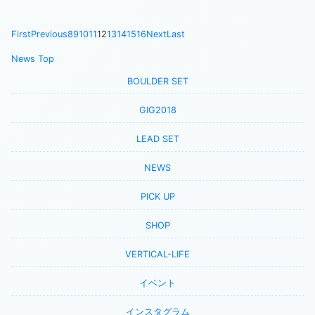
First
Previous
8
9
10
11
12
13
14
15
16
Next
Last
News Top
BOULDER SET
GIG2018
LEAD SET
NEWS
PICK UP
SHOP
VERTICAL-LIFE
イベント
インスタグラム