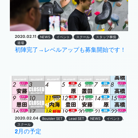
2020.02.11
,
,
,
,
NEWS
イベント
スクール
スタッフ事情
道場
初陣完了→レベルアップも募集開始です！
2020.02.04
,
,
,
,
Boulder SET
Lead SET
NEWS
イベント
スクール
2月の予定