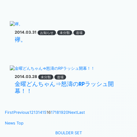
2014.03.31
,
,
お知らせ
未分類
道場
襷。
2014.03.28
,
未分類
道場
金曜どんちゃん⇒怒濤のRPラッシュ開
幕！！
First
Previous
12
13
14
15
16
17
18
19
20
Next
Last
News Top
BOULDER SET