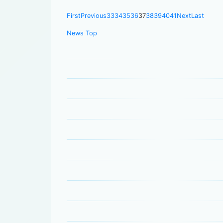
First
Previous
33
34
35
36
37
38
39
40
41
Next
Last
News Top