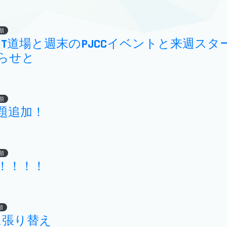
類
NIT道場と週末のPJCCイベントと来週ス
らせと
類
題追加！
類
！！！！
類
11に張り替え