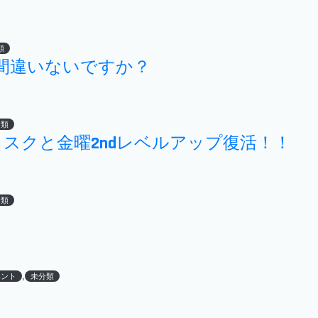
類
お間違いないですか？
分類
ヨスクと金曜2ndレベルアップ復活！！
分類
,
ベント
未分類