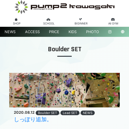
SHOP
SCHOOL
BIGINNER
All GYM
NEWS
ACCESS
PRICE
KIDS
PHOTO
Boulder SET
2020.08.12
,
,
Boulder SET
Lead SET
NEWS
しっぽり追加。