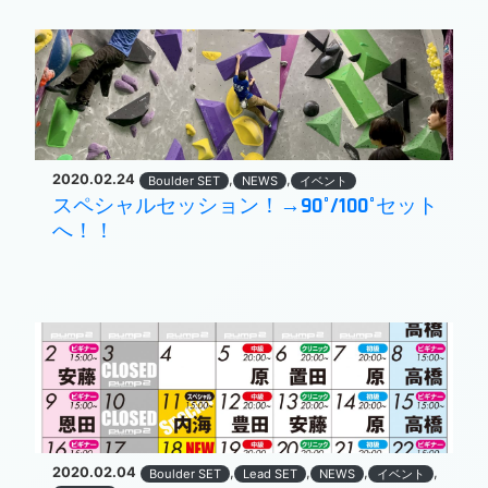
2020.02.24
,
,
Boulder SET
NEWS
イベント
スペシャルセッション！→90°/100°セット
へ！！
2020.02.04
,
,
,
,
Boulder SET
Lead SET
NEWS
イベント