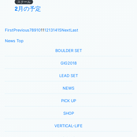
スクール
2月の予定
First
Previous
7
8
9
10
11
12
13
14
15
Next
Last
News Top
BOULDER SET
GIG2018
LEAD SET
NEWS
PICK UP
SHOP
VERTICAL-LIFE