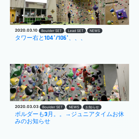
2020.03.10
,
,
Boulder SET
Lead SET
NEWS
タワー右と104°/106°、、、
2020.03.03
,
,
Boulder SET
NEWS
お知らせ
ボルダーも3月。。→ジュニアタイムお休
みのお知らせ