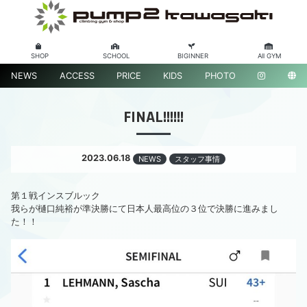
SHOP
SCHOOL
BIGINNER
All GYM
NEWS
ACCESS
PRICE
KIDS
PHOTO
FINAL!!!!!!
2023.06.18
NEWS
スタッフ事情
第１戦インスブルック
我らが樋口純裕が準決勝にて日本人最高位の３位で決勝に進みまし
た！！