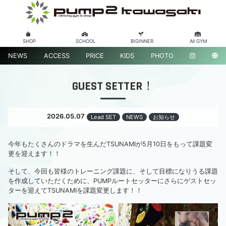
SHOP
SCHOOL
BIGINNER
All GYM
NEWS
ACCESS
PRICE
KIDS
PHOTO
GUEST SETTER！
2026.05.07
Lead SET
NEWS
お知らせ
今年もたくさんのドラマを生んだTSUNAMIが5月10日をもって課題変
更を迎えます！！
そして、今回も皆様のトレーニング課題に、そして目標になりうる課題
を作成していただくために、PUMPルートセッターにさらにゲストセッ
ターを迎えてTSUNAMIを課題変更します！！