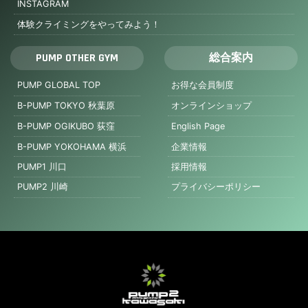
INSTAGRAM
体験クライミングをやってみよう！
PUMP OTHER GYM
総合案内
PUMP GLOBAL TOP
お得な会員制度
B-PUMP TOKYO 秋葉原
オンラインショップ
B-PUMP OGIKUBO 荻窪
English Page
B-PUMP YOKOHAMA 横浜
企業情報
PUMP1 川口
採用情報
PUMP2 川崎
プライバシーポリシー