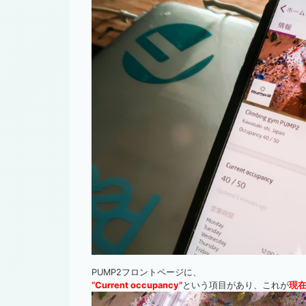
PUMP2フロントページに、
“Current occupancy”
という項目があり、これが
現在