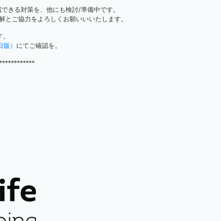
減できる対策を、他にも検討/準備中です。
解とご協力をよろしくお願いいいたします。
す。
1日版）
にてご確認を。
************
！