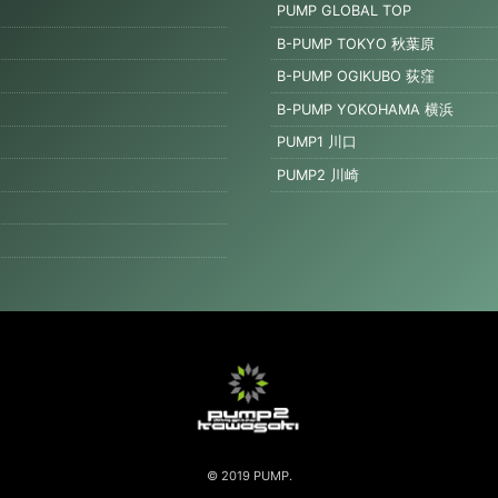
PUMP GLOBAL TOP
B-PUMP TOKYO 秋葉原
B-PUMP OGIKUBO 荻窪
B-PUMP YOKOHAMA 横浜
PUMP1 川口
PUMP2 川崎
© 2019 PUMP.