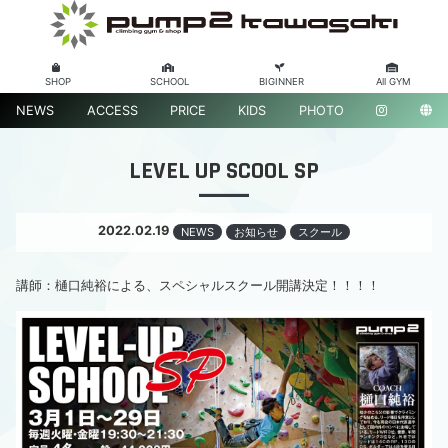
SHOP
SCHOOL
BIGINNER
All GYM
NEWS
ACCESS
PRICE
KIDS
PHOTO
LEVEL UP SCOOL SP
2022.02.19
NEWS
お知らせ
スクール
講師：樋口純裕による、スペシャルスクール開講決定！！！！